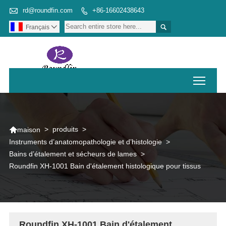

rd@roundfin.com
+86-16602438643


Français

Toggl

>
produits
>
maison
Instruments d’anatomopathologie et d’histologie
>
Bains d’étalement et sécheurs de lames
>
Roundfin XH-1001 Bain d'étalement histologique pour tissus
Roundfin XH-1001 Bain d'étalement