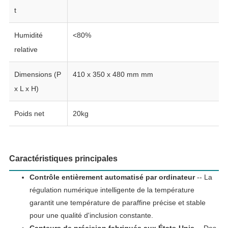
t
Humidité
<80%
relative
Dimensions (P
410 x 350 x 480 mm mm
x L x H)
Poids net
20kg
Caractéristiques principales
Contrôle entièrement automatisé par ordinateur
-- La
régulation numérique intelligente de la température
garantit une température de paraffine précise et stable
pour une qualité d'inclusion constante.
Capteurs de précision fabriqués aux États-Unis
-- Des