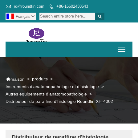

rd@roundfin.com
+86-16602438643


Français

Toggl

>
produits
>
maison
Instruments d’anatomopathologie et d’histologie
>
Autres équipements d’anatomopathologie
>
Distributeur de paraffine d'histologie Roundfin XH-4002
Distributeur de paraffine d'histologie